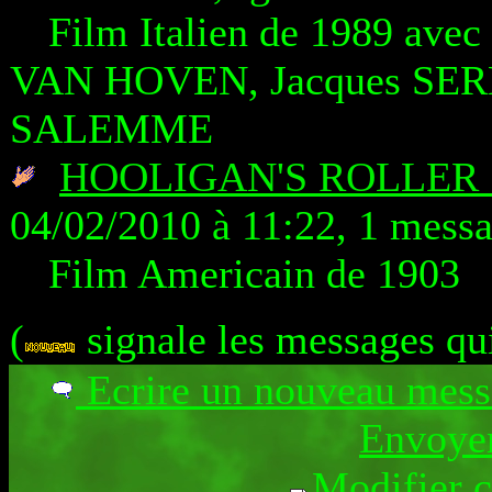
Film Italien de 1989 av
VAN HOVEN, Jacques SER
SALEMME
HOOLIGAN'S ROLLER
04/02/2010 à 11:22, 1 mess
Film Americain de 1903
(
signale les messages qu
Ecrire un nouveau mes
Envoyer
Modifier 