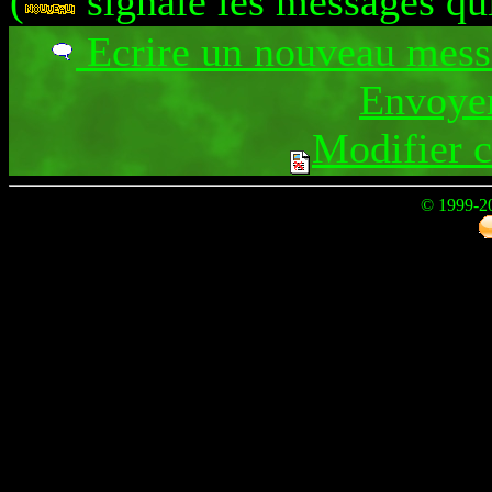
(
signale les messages qu
Ecrire un nouveau mes
Envoyer
Modifier 
© 1999-2