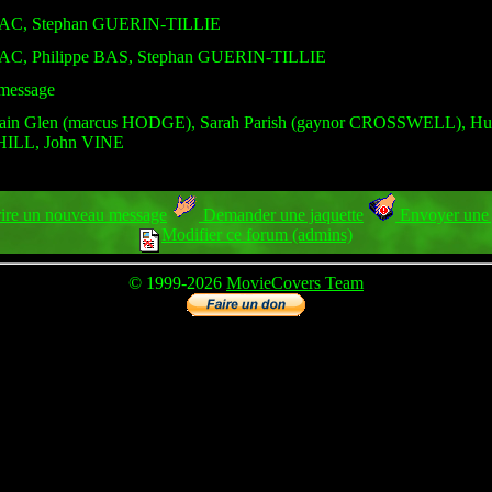
AZAC, Stephan GUERIN-TILLIE
ZAC, Philippe BAS, Stephan GUERIN-TILLIE
 message
ain Glen (marcus HODGE), Sarah Parish (gaynor CROSSWELL), Hugh
HILL, John VINE
ire un nouveau message
Demander une jaquette
Envoyer une 
Modifier ce forum (admins)
© 1999-2026
MovieCovers Team