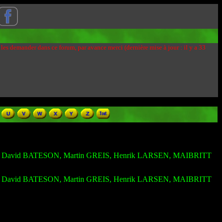
 les demander dans ce forum, par avance merci (dernière mise à jour : il y a 33
, David BATESON, Martin GREIS, Henrik LARSEN, MAIBRITT
, David BATESON, Martin GREIS, Henrik LARSEN, MAIBRITT