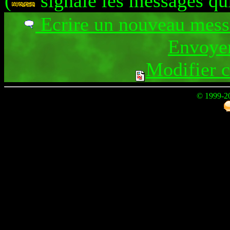
(
signale les messages qu
Ecrire un nouveau mes
Envoyer
Modifier 
© 1999-2