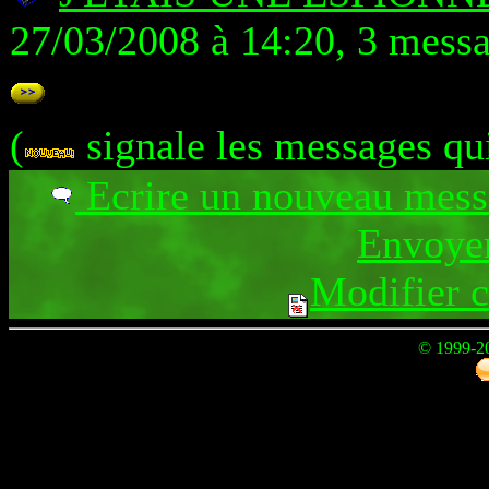
27/03/2008 à 14:20, 3 mess
(
signale les messages qu
Ecrire un nouveau mes
Envoyer
Modifier 
© 1999-2