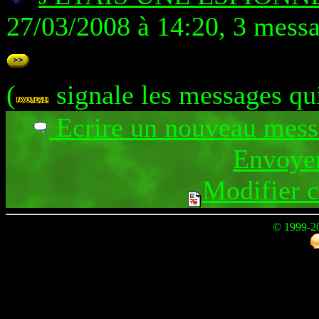
27/03/2008 à 14:20, 3 mess
(
signale les messages qu
Ecrire un nouveau mes
Envoyer
Modifier 
© 1999-2