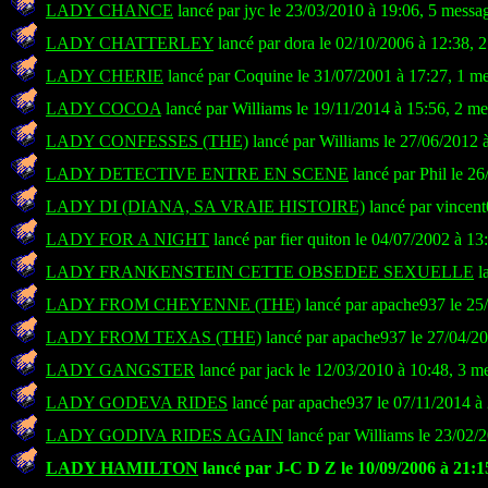
LADY CHANCE
lancé par jyc le 23/03/2010 à 19:06, 5 messa
LADY CHATTERLEY
lancé par dora le 02/10/2006 à 12:38, 
LADY CHERIE
lancé par Coquine le 31/07/2001 à 17:27, 1 m
LADY COCOA
lancé par Williams le 19/11/2014 à 15:56, 2 m
LADY CONFESSES (THE)
lancé par Williams le 27/06/2012 
LADY DETECTIVE ENTRE EN SCENE
lancé par Phil le 2
LADY DI (DIANA, SA VRAIE HISTOIRE)
lancé par vincent
LADY FOR A NIGHT
lancé par fier quiton le 04/07/2002 à 13
LADY FRANKENSTEIN CETTE OBSEDEE SEXUELLE
l
LADY FROM CHEYENNE (THE)
lancé par apache937 le 25
LADY FROM TEXAS (THE)
lancé par apache937 le 27/04/20
LADY GANGSTER
lancé par jack le 12/03/2010 à 10:48, 3 m
LADY GODEVA RIDES
lancé par apache937 le 07/11/2014 à
LADY GODIVA RIDES AGAIN
lancé par Williams le 23/02/
LADY HAMILTON
lancé par J-C D Z le 10/09/2006 à 21:1