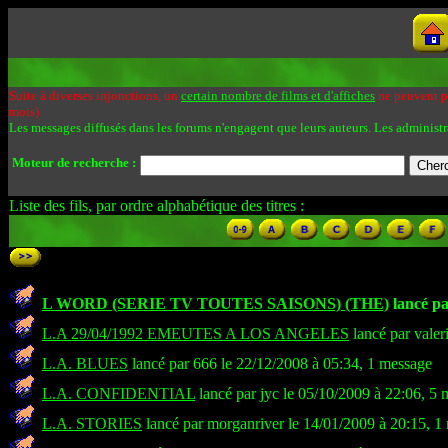
Suite à diverses injonctions, un
certain nombre de films et d'affiches
ne peuvent pa
mois)
Les messages diffusés dans les forums n'engagent que leurs auteurs. Les administr
Moteur de recherche :
Liste des fils, par ordre alphabétique des titres :
L WORD (SERIE TV TOUTES SAISONS) (THE)
lancé pa
L.A 29/04/1992 EMEUTES A LOS ANGELES
lancé par valer
L.A. BLUES
lancé par 666 le 22/12/2008 à 05:34, 1 message
L.A. CONFIDENTIAL
lancé par jyc le 05/10/2009 à 22:06, 5
L.A. STORIES
lancé par morganriver le 14/01/2009 à 20:15, 1