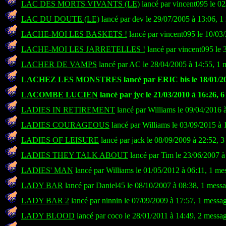
LAC DES MORTS VIVANTS (LE)
lancé par vincent095 le 0
LAC DU DOUTE (LE)
lancé par dev le 29/07/2005 à 13:06, 1
LACHE-MOI LES BASKETS !
lancé par vincent095 le 10/03
LACHE-MOI LES JARRETELLES !
lancé par vincent095 le 
LACHER DE VAMPS
lancé par AC le 28/04/2005 à 14:55, 1 
LACHEZ LES MONSTRES
lancé par ERIC bis le 18/01/2
LACOMBE LUCIEN
lancé par jyc le 21/03/2010 à 16:26, 
LADIES IN RETIREMENT
lancé par Williams le 09/04/2016 
LADIES COURAGEOUS
lancé par Williams le 03/09/2015 à 
LADIES OF LEISURE
lancé par jack le 08/09/2009 à 22:52, 
LADIES THEY TALK ABOUT
lancé par Tim le 23/06/2007 à
LADIES' MAN
lancé par Williams le 01/05/2012 à 06:11, 1 me
LADY BAR
lancé par Daniel45 le 08/10/2007 à 08:38, 1 mess
LADY BAR 2
lancé par ninnin le 07/09/2009 à 17:57, 1 messa
LADY BLOOD
lancé par coco le 28/01/2011 à 14:49, 2 messa