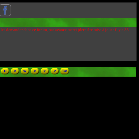
 les demander dans ce forum, par avance merci (dernière mise à jour : il y a 33