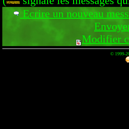
(
signale les messages qu
Ecrire un nouveau mes
Envoyer
Modifier 
© 1999-2