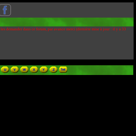
 les demander dans ce forum, par avance merci (dernière mise à jour : il y a 33