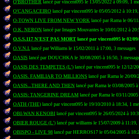
O'BROTHER
lancé par vincent095 le 13/05/2022 à 09:09, 1 m
O'CANGACEIRO
lancé par vincent095 le 05/05/2012 à 10:19
O-TOWN LIVE FROM NEW YORK
lancé par Rama le 06/11
O.K. NERON
lancé par Images Mouvantes le 10/01/2012 à 20:
O.S.S.117 N'EST PAS MORT
lancé par vincent095 le 02/09
O.V.N.I.
lancé par Williams le 15/02/2011 à 17:00, 3 messages
OASIS
lancé par DOUCHKA le 30/08/2005 à 16:50, 3 messag
OASIS DES TEMPETES (L')
lancé par vincent095 le 12/12/20
OASIS. FAMILIAR TO MILLIONS
lancé par Rama le 20/09/
OASIS...THERE AND THEN
lancé par Rama le 03/08/2005 à
OASIS: TANGERINE DREAM
lancé par Rama le 03/11/2005 
OATH (THE)
lancé par vincent095 le 19/10/2010 à 18:34, 1 m
OBI-WAN KENOBI
lancé par vincent095 le 26/05/2024 à 10:
OBIER ROUGE (L')
lancé par williams le 15/07/2009 à 11:19,
OBISPO - LIVE 98
lancé par HERROS17 le 05/04/2005 à 18:2