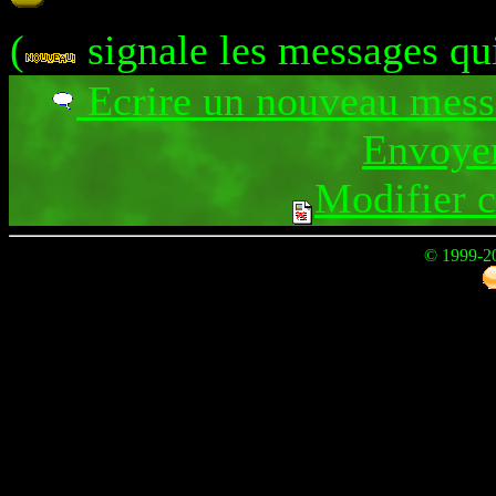
(
signale les messages qu
Ecrire un nouveau mes
Envoyer
Modifier 
© 1999-2