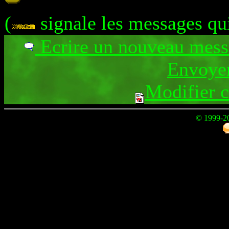
(
signale les messages qu
Ecrire un nouveau mes
Envoyer
Modifier 
© 1999-2