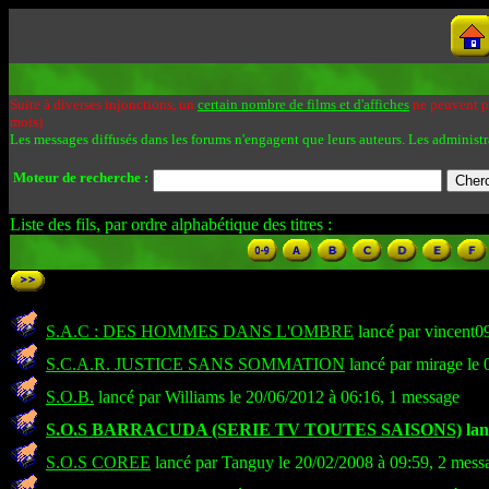
Suite à diverses injonctions, un
certain nombre de films et d'affiches
ne peuvent pa
mois)
Les messages diffusés dans les forums n'engagent que leurs auteurs. Les administr
Moteur de recherche :
Liste des fils, par ordre alphabétique des titres :
S.A.C : DES HOMMES DANS L'OMBRE
lancé par vincent0
S.C.A.R. JUSTICE SANS SOMMATION
lancé par mirage le 
S.O.B.
lancé par Williams le 20/06/2012 à 06:16, 1 message
S.O.S BARRACUDA (SERIE TV TOUTES SAISONS)
lan
S.O.S COREE
lancé par Tanguy le 20/02/2008 à 09:59, 2 mess