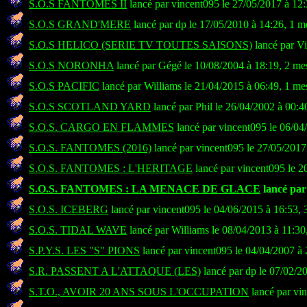
S.O.S FANTOMES II
lancé par vincent095 le 27/05/2017 à 12
S.O.S GRAND'MERE
lancé par dp le 17/05/2010 à 14:26, 1 m
S.O.S HELICO (SERIE TV TOUTES SAISONS)
lancé par Vi
S.O.S NORONHA
lancé par Gégé le 10/08/2004 à 18:19, 2 me
S.O.S PACIFIC
lancé par Williams le 21/04/2015 à 06:49, 1 me
S.O.S SCOTLAND YARD
lancé par Phil le 26/04/2002 à 00:4
S.O.S. CARGO EN FLAMMES
lancé par vincent095 le 06/04
S.O.S. FANTOMES (2016)
lancé par vincent095 le 27/05/2017
S.O.S. FANTOMES : L'HERITAGE
lancé par vincent095 le 2
S.O.S. FANTOMES : LA MENACE DE GLACE
lancé par
S.O.S. ICEBERG
lancé par vincent095 le 04/06/2015 à 16:53,
S.O.S. TIDAL WAVE
lancé par Williams le 08/04/2013 à 11:30
S.P.Y.S. LES "S" PIONS
lancé par vincent095 le 04/04/2007 à 
S.R. PASSENT A L'ATTAQUE (LES)
lancé par dp le 07/02/2
S.T.O., AVOIR 20 ANS SOUS L'OCCUPATION
lancé par vi