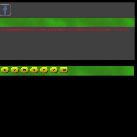
 les demander dans ce forum, par avance merci (dernière mise à jour : il y a 33