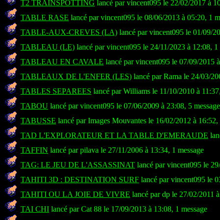
T2 TRAINSPOTTING
lancé par vincent095 le 22/02/2017 à 1
TABLE RASE
lancé par vincent095 le 08/06/2013 à 05:20, 1 
TABLE-AUX-CREVES (LA)
lancé par vincent095 le 01/09/2
TABLEAU (LE)
lancé par vincent095 le 24/11/2023 à 12:08, 
TABLEAU EN CAVALE
lancé par vincent095 le 07/09/2015 
TABLEAUX DE L'ENFER (LES)
lancé par Rama le 24/03/20
TABLES SEPAREES
lancé par Williams le 11/10/2010 à 11:37
TABOU
lancé par vincent095 le 07/06/2009 à 23:08, 5 message
TABUSSE
lancé par Images Mouvantes le 16/02/2012 à 16:52,
TAD L'EXPLORATEUR ET LA TABLE D'EMERAUDE
lan
TAFFIN
lancé par pilava le 27/11/2006 à 13:34, 1 message
TAG: LE JEU DE L'ASSASSINAT
lancé par vincent095 le 29
TAHITI 3D : DESTINATION SURF
lancé par vincent095 le 0
TAHITI OU LA JOIE DE VIVRE
lancé par dp le 27/02/2011 
TAI CHI
lancé par Cat 88 le 17/09/2013 à 13:08, 1 message