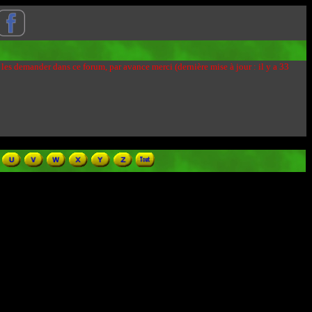
 les demander dans ce forum, par avance merci (dernière mise à jour : il y a 33