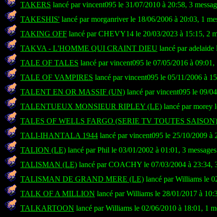
TAKERS
lancé par vincent095 le 31/07/2010 à 20:58, 3 messag
TAKESHIS'
lancé par morganriver le 18/06/2006 à 20:03, 1 me
TAKING OFF
lancé par CHEVY14 le 20/03/2023 à 15:15, 2 m
TAKVA - L'HOMME QUI CRAINT DIEU
lancé par adelaide
TALE OF TALES
lancé par vincent095 le 07/05/2016 à 09:01,
TALE OF VAMPIRES
lancé par vincent095 le 05/11/2006 à 1
TALENT EN OR MASSIF (UN)
lancé par vincent095 le 09/0
TALENTUEUX MONSIEUR RIPLEY (LE)
lancé par morey l
TALES OF WELLS FARGO (SERIE TV TOUTES SAISON
TALI-IHANTALA 1944
lancé par vincent095 le 25/10/2009 à 
TALION (LE)
lancé par Phil le 03/01/2002 à 01:01, 3 messages
TALISMAN (LE)
lancé par COACHY le 07/03/2004 à 23:34, 
TALISMAN DE GRAND MERE (LE)
lancé par Williams le 
TALK OF A MILLION
lancé par Williams le 28/01/2017 à 10:
TALKARTOON
lancé par Williams le 02/06/2010 à 18:01, 1 