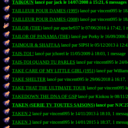
TAIKOUN
lancé par jack le 14/07/2008 à 15:21, 6 messages
TAILLEUR POUR DAMES (1995)
lancé par vincent095 le 18
TAILLEUR POUR DAMES (2008)
lancé par vincent095 le 18
TAILOR (THE)
lancé par apache937 le 07/06/2016 à 17:42, 1
TAILOR OF PANAMA (THE)
lancé par Porky le 16/09/2006 
TAIMOUR & SHAFI'AA
lancé par SIPSI le 05/12/2013 à 12:4
TAIS-TOI !
lancé par jchorel le 11/05/2009 à 18:03, 1 message
TAIS-TOI QUAND TU PARLES
lancé par vincent095 le 24/0
TAKE CARE OF MY LITTLE GIRL (1951)
lancé par William
TAKE SHELTER
lancé par vincent095 le 29/06/2018 à 16:17,
TAKE THAT THE ULTIMATE TOUR
lancé par vincent095 l
TAKEDOWN THE DNA OF GSP
lancé par Kiokou le 08/11/
TAKEN (SERIE TV TOUTES SAISONS)
lancé par NJC27 
TAKEN 2
lancé par vincent095 le 14/11/2013 à 18:10, 1 messa
TAKEN 3
lancé par vincent095 le 14/01/2015 à 18:37, 1 messa