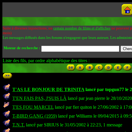
Suite à diverses injonctions, un
certain nombre de films et d'affiches
ne peuvent pa
mois)
Les messages diffusés dans les forums n'engagent que leurs auteurs. Les administr
Moteur de recherche :
Liste des fils, par ordre alphabétique des titres :
T'AS LE BONJOUR DE TRINITA
lancé par topgun77 le 2
T'EN FAIS PAS, J'SUIS LÀ
lancé par jean pierre le 28/10/202
T'ES FOU MARCEL
lancé par fier quiton le 27/06/2002 à 17:
T-BIRD GANG (1959)
lancé par Williams le 09/04/2015 à 09:
T.N.T.
lancé par SIRIUS le 31/05/2002 à 22:23, 1 message