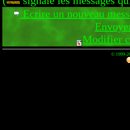
(
signale les messages qu
Ecrire un nouveau mes
Envoyer
Modifier 
© 1999-2