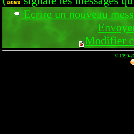
(
signale les messages qu
Ecrire un nouveau mes
Envoyer
Modifier 
© 1999-2