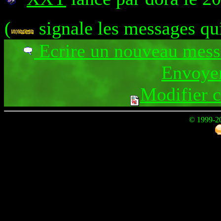
(
signale les messages qu
Ecrire un nouveau mes
Envoyer
Modifier 
© 1999-2