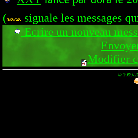
(
signale les messages qu
Ecrire un nouveau mes
Envoyer
Modifier 
© 1999-2