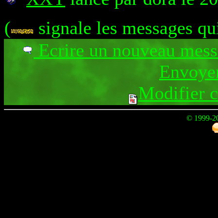
(
signale les messages qu
Ecrire un nouveau mes
Envoyer
Modifier 
© 1999-2