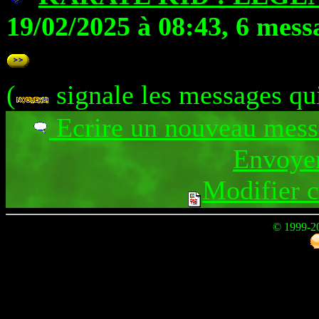
19/02/2025 à 08:43, 6 mess
(
signale les messages qu
Ecrire un nouveau mes
Envoyer
Modifier 
© 1999-2