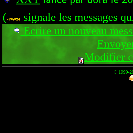
(
signale les messages qu
Ecrire un nouveau mes
Envoyer
Modifier 
© 1999-2