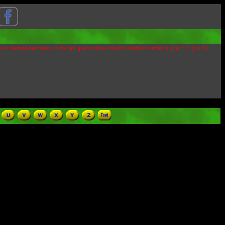
 les demander dans ce forum, par avance merci (dernière mise à jour : il y a 33