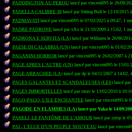
PADDINGTON AU PEROU
lancé par vincent095 le 26/09/20
PADELLA CALIBRE 38
lancé par Sitting Bull le 12/10/2015 
PADMAVATI
lancé par vincent095 le 07/02/2025 à 09:47, 1 m
PADRE PADRONE
lancé par xXx le 21/10/2009 à 15:02, 1 m
PADRONA E SERVITA (LA)
lancé par Williams le 26/06/201
PAESE DI CALABRIA (UN)
lancé par vincent095 le 01/02/2
PAGANINI HORROR
lancé par vincent095 le 26/02/2007 à 2
PAGE APRES L'AUTRE (UN)
lancé par vincent095 le 15/01/
PAGE ARRACHEE (LA)
lancé par dp le 04/11/2007 à 14:02, 
PAGES GALANTES ET SCANDALEUSES (LES)
lancé par
PAGES IMMORTELLES
lancé par mrav le 13/02/2010 à 10:1
PAGO-PAGO, L'ILE ENCHANTEE
lancé par vincent095 le 
PAGODE EN FLAMMES (LA)
lancé par Yaka le 14/09/200
PAHELI, LE FANTÔME DE L'AMOUR
lancé par zztop le 0
PAI - L'ELUE D'UN PEUPLE NOUVEAU
lancé par vincent0