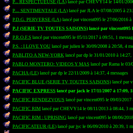
P... RESPECTUEUSE (LA)
lancé par CHEVY14 le 14/01/2006
P.... SENTIMENTALE (LA)
lancé par JLA le 07/08/2005 à 23
P.D.G. PERVERSE (LA)
lancé par vincent095 le 27/06/2016 à
P.J (SERIE TV TOUTES SAISONS)
lancé par vincent095 l
P.R.O.F.S
lancé par vincent095 le 05/11/2017 à 09:51, 1 messag
P.S. : I LOVE YOU
lancé par julien le 30/09/2008 à 20:58, 4 m
PABLITO A NEW-YORK
lancé par dp le 31/01/2010 à 14:27,
PABLO MONTERO: VIDEOS Y MAS
lancé par Rama le 03/
PACHA (LE)
lancé par dp le 22/11/2009 à 14:37, 4 messages
PACIFIC BLUE (SERIE TV TOUTES SAISONS)
lancé par v
PACIFIC EXPRESS
lancé par jack le 17/11/2007 à 17:09, 
PACIFIC RENDEZVOUS
lancé par vincent095 le 09/03/2017 
PACIFIC RIM
lancé par CHEVY14 le 08/11/2013 à 08:44, 3 m
PACIFIC RIM : UPRISING
lancé par vincent095 le 08/06/201
PACIFICATEUR (LE)
lancé par jyc le 06/09/2010 à 20:39, 1 