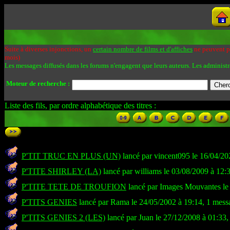
Suite à diverses injonctions, un
certain nombre de films et d'affiches
ne peuvent pa
mois)
Les messages diffusés dans les forums n'engagent que leurs auteurs. Les administr
Moteur de recherche :
Liste des fils, par ordre alphabétique des titres :
P'TIT TRUC EN PLUS (UN)
lancé par vincent095 le 16/04/20
P'TITE SHIRLEY (LA)
lancé par williams le 03/08/2009 à 12:
P'TITE TETE DE TROUFION
lancé par Images Mouvantes le
P'TITS GENIES
lancé par Rama le 24/05/2002 à 19:14, 1 mess
P'TITS GENIES 2 (LES)
lancé par Juan le 27/12/2008 à 01:33