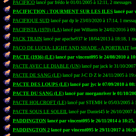
PACIFICO
lancé par frédo le 01/01/2005 à 12:11, 2 messages
PACIFICTION : TOURMENT SUR LES ILES
lancé par v
PACIFIQUE SUD
lancé par dp le 23/03/2020 à 17:14, 1 messa
PACIFISTA (1970) (LA)
lancé par Williams le 24/02/2016 à 09
PACK TRAIN
lancé par apache937 le 18/04/2013 à 18:18, 1 m
PACO DE LUCIA: LIGHT AND SHADE - A PORTRAIT
lan
PACTE (1936) (LE)
lancé par vincent095 le 24/08/2010 à 10
PACTE AVEC LE DIABLE (UN)
lancé par jack le 31/10/2007
PACTE DE SANG (LE)
lancé par J-C D Z le 24/11/2005 à 19:
PACTE DES LOUPS (LE)
lancé par jyc le 07/09/2010 à 08
PACTE DU SANG (LE)
lancé par morganriver le 01/10/200
PACTE HOLCROFT (LE)
lancé par STEMH le 05/03/2005 à 
PACTE SOUS LE SOLEIL
lancé par Daniel45 le 26/10/2007 à
PADDINGTON
lancé par vincent095 le 26/11/2014 à 18:25,
PADDINGTON 2
lancé par vincent095 le 29/11/2017 à 16:2