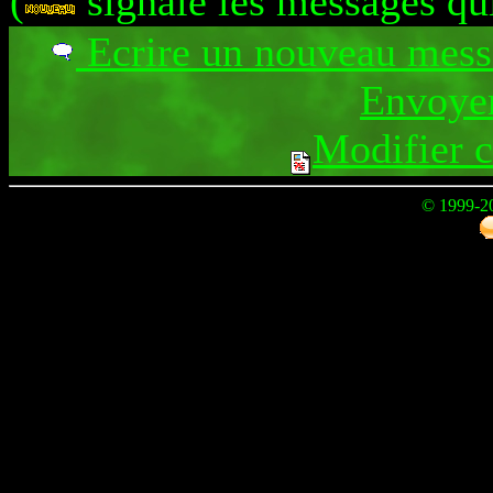
(
signale les messages qu
Ecrire un nouveau mes
Envoyer
Modifier 
© 1999-2