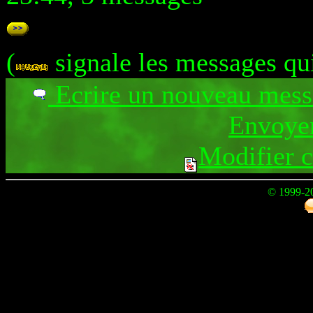
(
signale les messages qu
Ecrire un nouveau mes
Envoyer
Modifier 
© 1999-2