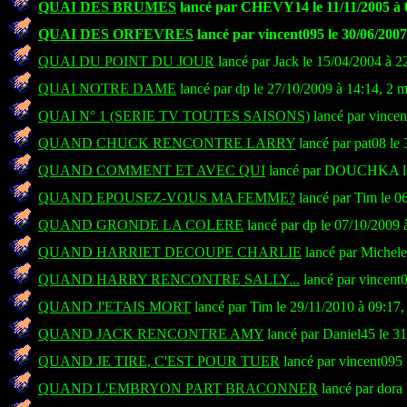
QUAI DES BRUMES
lancé par CHEVY14 le 11/11/2005 à 0
QUAI DES ORFEVRES
lancé par vincent095 le 30/06/2007
QUAI DU POINT DU JOUR
lancé par Jack le 15/04/2004 à 2
QUAI NOTRE DAME
lancé par dp le 27/10/2009 à 14:14, 2 
QUAI N° 1 (SERIE TV TOUTES SAISONS)
lancé par vincen
QUAND CHUCK RENCONTRE LARRY
lancé par pat08 le
QUAND COMMENT ET AVEC QUI
lancé par DOUCHKA le 
QUAND EPOUSEZ-VOUS MA FEMME?
lancé par Tim le 0
QUAND GRONDE LA COLERE
lancé par dp le 07/10/2009 
QUAND HARRIET DECOUPE CHARLIE
lancé par Michele
QUAND HARRY RENCONTRE SALLY...
lancé par vincent
QUAND J'ETAIS MORT
lancé par Tim le 29/11/2010 à 09:17,
QUAND JACK RENCONTRE AMY
lancé par Daniel45 le 3
QUAND JE TIRE, C'EST POUR TUER
lancé par vincent095 
QUAND L'EMBRYON PART BRACONNER
lancé par dora