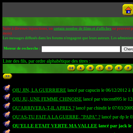
Suite à diverses injonctions, un
certain nombre de films et d'affiches
ne peuvent pa
mois)
Les messages diffusés dans les forums n'engagent que leurs auteurs. Les administr
Moteur de recherche :
Liste des fils, par ordre alphabétique des titres :
QIU JIN, LA GUERRIERE
lancé par capucin le 06/12/2012 à 
QIU JU, UNE FEMME CHINOISE
lancé par vincent095 le 12
QU'ARRIVERA-T-IL APRES ?
lancé par chindit le 07/03/200
QU'AS-TU FAIT A LA GUERRE, "PAPA" ?
lancé par dp le 
QU'ELLE ETAIT VERTE MA VALLEE
lancé par jack le