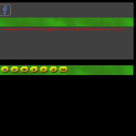
 les demander dans ce forum, par avance merci (dernière mise à jour : il y a 33