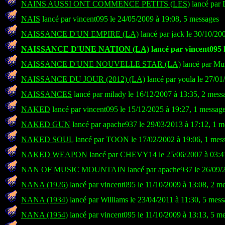
NAINS AUSSI ONT COMMENCE PETITS (LES)
lancé par 
NAIS
lancé par vincent095 le 24/05/2009 à 19:08, 5 messages
NAISSANCE D'UN EMPIRE (LA)
lancé par jack le 30/10/20
NAISSANCE D'UNE NATION (LA)
lancé par vincent095 l
NAISSANCE D'UNE NOUVELLE STAR (LA)
lancé par Mus
NAISSANCE DU JOUR (2012) (LA)
lancé par youla le 27/01
NAISSANCES
lancé par milady le 16/12/2007 à 13:35, 2 mess
NAKED
lancé par vincent095 le 15/12/2025 à 19:27, 1 messag
NAKED GUN
lancé par apache937 le 29/03/2013 à 17:12, 1 m
NAKED SOUL
lancé par TOON le 17/02/2002 à 19:06, 1 mes
NAKED WEAPON
lancé par CHEVY14 le 25/06/2007 à 03:4
NAN OF MUSIC MOUNTAIN
lancé par apache937 le 26/09/
NANA (1926)
lancé par vincent095 le 11/10/2009 à 13:08, 2 m
NANA (1934)
lancé par Williams le 23/04/2011 à 11:30, 5 mess
NANA (1954)
lancé par vincent095 le 11/10/2009 à 13:13, 5 m