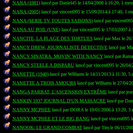
NANA (1981)
lancé par Daniel45 le 14/04/2008 à 16:20, 1 mes
NANA (2005)
lancé par vincent095 le 15/09/2014 à 17:40, 1 m
NANA (SERIE TV TOUTES SAISONS)
lancé par vincent095
NANA AU POIL (UNE)
lancé par vincent095 le 17/03/2007 à 
NANCITE, LA PLAGE DES TORTUES
lancé par Max le 26/
NANCY DREW, JOURNALISTE DETECTIVE
lancé par Mu
NANCY SINATRA. MOVIN' WITH NANCY
lancé par Rama
NANCY STEELE A DISPARU
lancé par vincent095 le 26/04
NANETTE (1940)
lancé par Williams le 14/11/2013 à 11:30, 5
NANETTE A TROIS AMOURS
lancé par Williams le 27/04/2
NANGA PARBAT, L'ASCENSION EXTRÊME
lancé par jea
NANKIN 1937 JOURNAL D'UN MASSACRE
lancé par Dan
NANNY MCPHEE
lancé par DORA le 19/01/2006 à 13:29, 3 
NANNY MCPHEE ET LE BIG BANG
lancé par vincent095 l
NANOOK: LE GRAND COMBAT
lancé par Tim le 06/11/20