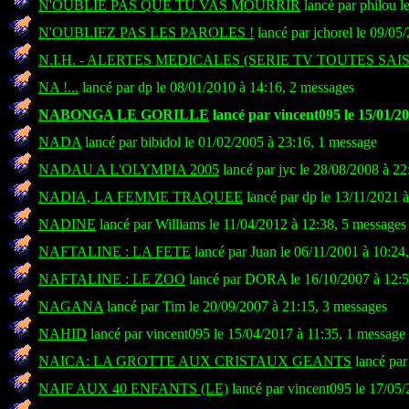
N'OUBLIE PAS QUE TU VAS MOURRIR
lancé par philou l
N'OUBLIEZ PAS LES PAROLES !
lancé par jchorel le 09/05
N.I.H. - ALERTES MEDICALES (SERIE TV TOUTES SAI
NA !...
lancé par dp le 08/01/2010 à 14:16, 2 messages
NABONGA LE GORILLE
lancé par vincent095 le 15/01/20
NADA
lancé par bibidol le 01/02/2005 à 23:16, 1 message
NADAU A L'OLYMPIA 2005
lancé par jyc le 28/08/2008 à 22
NADIA, LA FEMME TRAQUEE
lancé par dp le 13/11/2021 
NADINE
lancé par Williams le 11/04/2012 à 12:38, 5 messages
NAFTALINE : LA FETE
lancé par Juan le 06/11/2001 à 10:24
NAFTALINE : LE ZOO
lancé par DORA le 16/10/2007 à 12:5
NAGANA
lancé par Tim le 20/09/2007 à 21:15, 3 messages
NAHID
lancé par vincent095 le 15/04/2017 à 11:35, 1 message
NAICA: LA GROTTE AUX CRISTAUX GEANTS
lancé par
NAIF AUX 40 ENFANTS (LE)
lancé par vincent095 le 17/05/