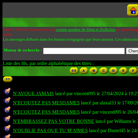
Suite à diverses injonctions, un
certain nombre de films et d'affiches
ne peuvent pa
mois)
Les messages diffusés dans les forums n'engagent que leurs auteurs. Les administr
Moteur de recherche :
Liste des fils, par ordre alphabétique des titres :
N'AVOUE JAMAIS
lancé par vincent095 le 27/04/2024 à 19:2
N'ECOUTEZ PAS MESDAMES
lancé par alaxal33 le 17/09/
N'ECOUTEZ PAS MESDAMES
lancé par vincent095 le 26/0
N'EMBRASSEZ PAS VOTRE BONNE
lancé par Williams le
N'OUBLIE PAS QUE TU M'AIMES
lancé par Daniel45 le 24