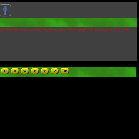
 les demander dans ce forum, par avance merci (dernière mise à jour : il y a 33