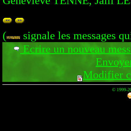
Genevieve TENNE, Jalil L
(
signale les messages qu
Ecrire un nouveau mes
Envoyer
Modifier 
© 1999-2