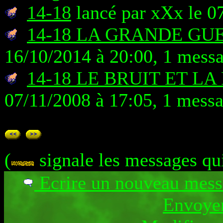
14-18
lancé par xXx le 0
14-18 LA GRANDE GU
16/10/2014 à 20:00, 1 mess
14-18 LE BRUIT ET L
07/11/2008 à 17:05, 1 mess
(
signale les messages qu
Ecrire un nouveau mes
Envoyer