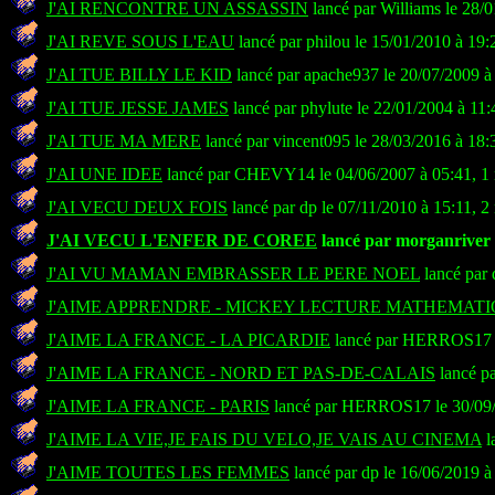
J'AI RENCONTRE UN ASSASSIN
lancé par Williams le 28/
J'AI REVE SOUS L'EAU
lancé par philou le 15/01/2010 à 19:
J'AI TUE BILLY LE KID
lancé par apache937 le 20/07/2009 à
J'AI TUE JESSE JAMES
lancé par phylute le 22/01/2004 à 11:
J'AI TUE MA MERE
lancé par vincent095 le 28/03/2016 à 18:
J'AI UNE IDEE
lancé par CHEVY14 le 04/06/2007 à 05:41, 1
J'AI VECU DEUX FOIS
lancé par dp le 07/11/2010 à 15:11, 2
J'AI VECU L'ENFER DE COREE
lancé par morganriver l
J'AI VU MAMAN EMBRASSER LE PERE NOEL
lancé par 
J'AIME APPRENDRE - MICKEY LECTURE MATHEMATI
J'AIME LA FRANCE - LA PICARDIE
lancé par HERROS17 le
J'AIME LA FRANCE - NORD ET PAS-DE-CALAIS
lancé p
J'AIME LA FRANCE - PARIS
lancé par HERROS17 le 30/09/
J'AIME LA VIE,JE FAIS DU VELO,JE VAIS AU CINEMA
l
J'AIME TOUTES LES FEMMES
lancé par dp le 16/06/2019 à