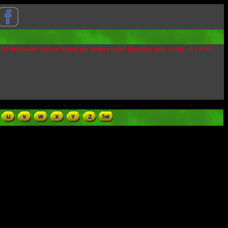
 les demander dans ce forum, par avance merci (dernière mise à jour : il y a 33