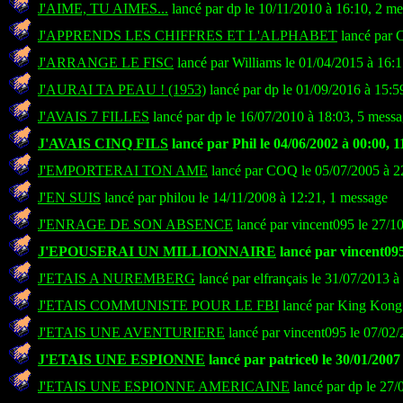
J'AIME, TU AIMES...
lancé par dp le 10/11/2010 à 16:10, 2 m
J'APPRENDS LES CHIFFRES ET L'ALPHABET
lancé par 
J'ARRANGE LE FISC
lancé par Williams le 01/04/2015 à 16:
J'AURAI TA PEAU ! (1953)
lancé par dp le 01/09/2016 à 15:5
J'AVAIS 7 FILLES
lancé par dp le 16/07/2010 à 18:03, 5 mess
J'AVAIS CINQ FILS
lancé par Phil le 04/06/2002 à 00:00, 
J'EMPORTERAI TON AME
lancé par COQ le 05/07/2005 à 2
J'EN SUIS
lancé par philou le 14/11/2008 à 12:21, 1 message
J'ENRAGE DE SON ABSENCE
lancé par vincent095 le 27/1
J'EPOUSERAI UN MILLIONNAIRE
lancé par vincent095
J'ETAIS A NUREMBERG
lancé par elfrançais le 31/07/2013 à
J'ETAIS COMMUNISTE POUR LE FBI
lancé par King Kong 
J'ETAIS UNE AVENTURIERE
lancé par vincent095 le 07/02/
J'ETAIS UNE ESPIONNE
lancé par patrice0 le 30/01/2007
J'ETAIS UNE ESPIONNE AMERICAINE
lancé par dp le 27/