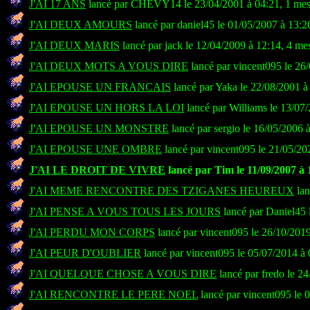
J'AI 17 ANS
lancé par CHEVY14 le 23/04/2001 à 04:21, 1 me
J'AI DEUX AMOURS
lancé par daniel45 le 01/05/2007 à 13:2
J'AI DEUX MARIS
lancé par jack le 12/04/2009 à 12:14, 4 me
J'AI DEUX MOTS A VOUS DIRE
lancé par vincent095 le 26
J'AI EPOUSE UN FRANCAIS
lancé par Yaka le 22/08/2001 à
J'AI EPOUSE UN HORS LA LOI
lancé par Williams le 13/07
J'AI EPOUSE UN MONSTRE
lancé par sergio le 16/05/2006 
J'AI EPOUSE UNE OMBRE
lancé par vincent095 le 21/05/20
J'AI LE DROIT DE VIVRE
lancé par Tim le 11/09/2007 à 
J'AI MEME RENCONTRE DES TZIGANES HEUREUX
lan
J'AI PENSE A VOUS TOUS LES JOURS
lancé par Daniel45 
J'AI PERDU MON CORPS
lancé par vincent095 le 26/10/201
J'AI PEUR D'OUBLIER
lancé par vincent095 le 05/07/2014 à
J'AI QUELQUE CHOSE A VOUS DIRE
lancé par fredo le 2
J'AI RENCONTRE LE PERE NOEL
lancé par vincent095 le 