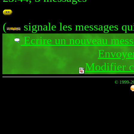
(
signale les messages qu
Ecrire un nouveau mes
Envoyer
Modifier 
© 1999-2