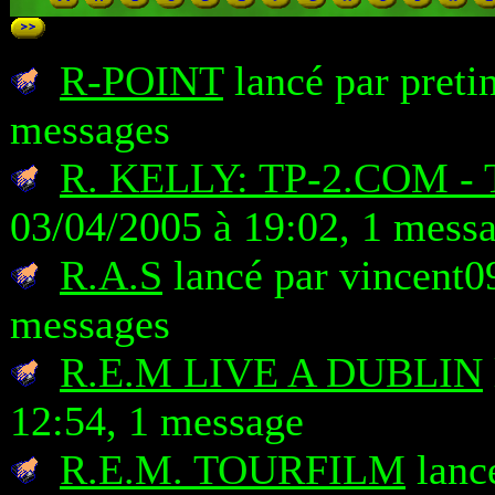
R-POINT
lancé par pretin
messages
R. KELLY: TP-2.COM -
03/04/2005 à 19:02, 1 mess
R.A.S
lancé par vincent0
messages
R.E.M LIVE A DUBLIN
12:54, 1 message
R.E.M. TOURFILM
lanc