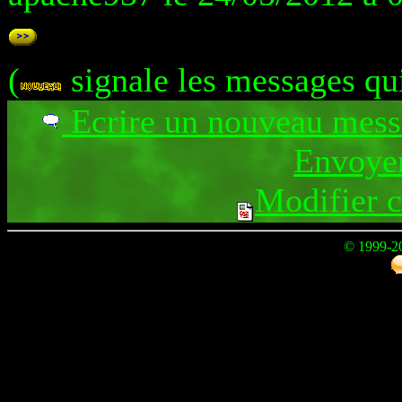
(
signale les messages qu
Ecrire un nouveau mes
Envoyer
Modifier 
© 1999-2