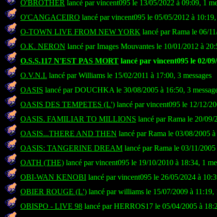
O'BROTHER
lancé par vincent095 le 13/05/2022 à 09:09, 1 m
O'CANGACEIRO
lancé par vincent095 le 05/05/2012 à 10:19
O-TOWN LIVE FROM NEW YORK
lancé par Rama le 06/11
O.K. NERON
lancé par Images Mouvantes le 10/01/2012 à 20:
O.S.S.117 N'EST PAS MORT
lancé par vincent095 le 02/09
O.V.N.I.
lancé par Williams le 15/02/2011 à 17:00, 3 messages
OASIS
lancé par DOUCHKA le 30/08/2005 à 16:50, 3 messag
OASIS DES TEMPETES (L')
lancé par vincent095 le 12/12/20
OASIS. FAMILIAR TO MILLIONS
lancé par Rama le 20/09/
OASIS...THERE AND THEN
lancé par Rama le 03/08/2005 à
OASIS: TANGERINE DREAM
lancé par Rama le 03/11/2005 
OATH (THE)
lancé par vincent095 le 19/10/2010 à 18:34, 1 m
OBI-WAN KENOBI
lancé par vincent095 le 26/05/2024 à 10:
OBIER ROUGE (L')
lancé par williams le 15/07/2009 à 11:19,
OBISPO - LIVE 98
lancé par HERROS17 le 05/04/2005 à 18:2