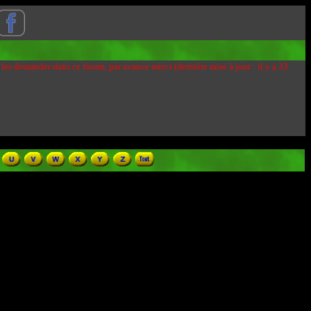
 les demander dans ce forum, par avance merci (dernière mise à jour : il y a 33