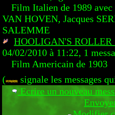
Film Italien de 1989 av
VAN HOVEN, Jacques SER
SALEMME
HOOLIGAN'S ROLLER
04/02/2010 à 11:22, 1 mess
Film Americain de 1903
(
signale les messages qu
Ecrire un nouveau mes
Envoyer
Modifier 