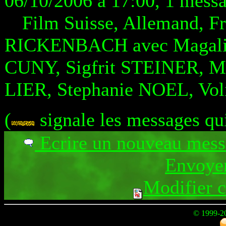
06/10/2006 à 17:00, 1 mess
Film Suisse, Allemand, Fr
RICKENBACH avec Magali 
CUNY, Sigfrit STEINER, 
LIER, Stephanie NOEL, Vo
(
signale les messages qu
Ecrire un nouveau mes
Envoyer
Modifier 
© 1999-2