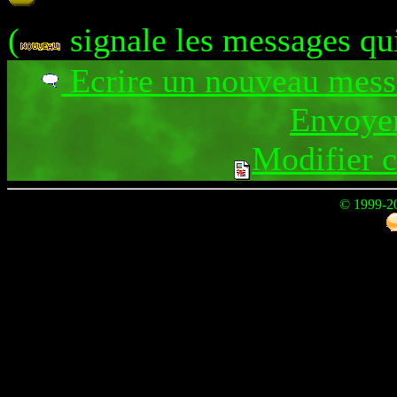
(
signale les messages qu
Ecrire un nouveau mes
Envoyer
Modifier 
© 1999-2