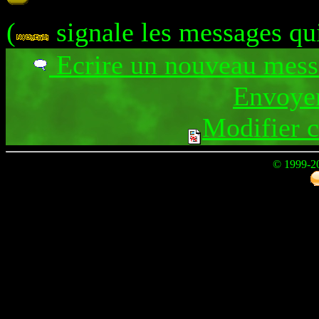
(
signale les messages qu
Ecrire un nouveau mes
Envoyer
Modifier 
© 1999-2