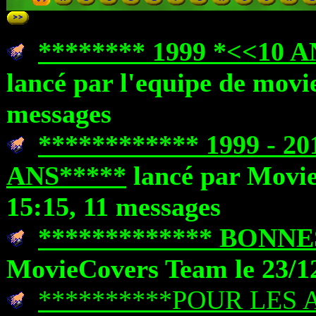
******** 1999 *<<10 
lancé par l'equipe de movie
messages
************ 1999 - 
ANS*****
lancé par Movie
15:15, 11 messages
************* BONNE
MovieCovers Team le 23/12
**********POUR LES