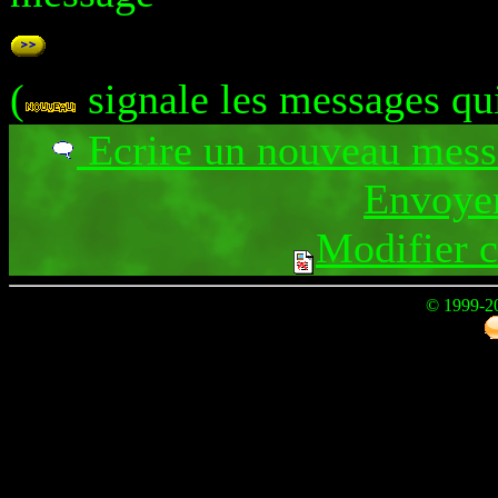
(
signale les messages qu
Ecrire un nouveau mes
Envoyer
Modifier 
© 1999-2