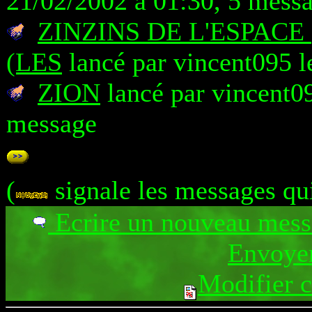
21/02/2002 à 01:30, 5 mess
ZINZINS DE L'ESPACE
(LES
lancé par vincent095 l
ZION
lancé par vincent09
message
(
signale les messages qu
Ecrire un nouveau mes
Envoyer
Modifier 