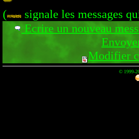
(
signale les messages qu
Ecrire un nouveau mes
Envoyer
Modifier 
© 1999-2