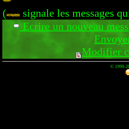
(
signale les messages qu
Ecrire un nouveau mes
Envoyer
Modifier 
© 1999-2