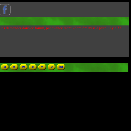
 les demander dans ce forum, par avance merci (dernière mise à jour : il y a 33