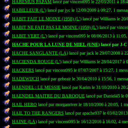
HABEMUS PAPAM
lancé par vincent095 le 22/03/2011 à 18:
HABILLEUR (L')
lancé par jyc le 12/09/2009 à 09:27, 1 messa
HABIT FAIT LE MOINE (1958) (L')
lancé par Williams le 20
HABIT NE FAIT PAS LE MOINE (1959) (L')
lancé par vince
HABIT VERT (L')
lancé par vincent095 le 08/06/2013 à 11:05
HACHE POUR LA LUNE DE MIEL (UNE)
lancé par J-C 
HACHE SANGLANTE (LA)
lancé par jack le 29/07/2008 à 2
HACIENDA ROUGE (L')
lancé par Williams le 28/04/2017 à 
HACKERS
lancé par vincent095 le 07/07/2007 à 15:27, 1 mes
HADEWIJCH
lancé par gebeair le 30/04/2010 à 15:56, 1 mess
HAENDEL : LE MESSIE
lancé par Karim le 31/10/2010 à 20:
HAENDEL MAITRE DU BAROQUE
lancé par Daniel45 le 
HAIL HERO
lancé par morganriver le 18/10/2006 à 20:05, 1 m
HAIL TO THE RANGERS
lancé par apache937 le 03/02/2013
HAINE (LA)
lancé par vincent095 le 16/12/2016 à 16:02, 4 me