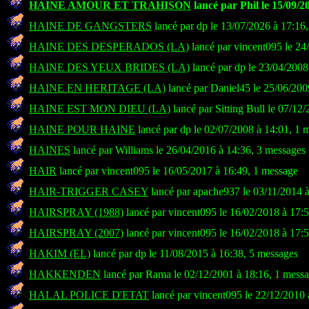
HAINE AMOUR ET TRAHISON
lancé par Phil le 15/09/2
HAINE DE GANGSTERS
lancé par dp le 13/07/2026 à 17:16
HAINE DES DESPERADOS (LA)
lancé par vincent095 le 24
HAINE DES YEUX BRIDES (LA)
lancé par dp le 23/04/2008
HAINE EN HERITAGE (LA)
lancé par Daniel45 le 25/06/200
HAINE EST MON DIEU (LA)
lancé par Sitting Bull le 07/12
HAINE POUR HAINE
lancé par dp le 02/07/2008 à 14:01, 1 
HAINES
lancé par Williams le 26/04/2016 à 14:36, 3 messages
HAIR
lancé par vincent095 le 16/05/2017 à 16:49, 1 message
HAIR-TRIGGER CASEY
lancé par apache937 le 03/11/2014 
HAIRSPRAY (1988)
lancé par vincent095 le 16/02/2018 à 17:
HAIRSPRAY (2007)
lancé par vincent095 le 16/02/2018 à 17:
HAKIM (EL)
lancé par dp le 11/08/2015 à 16:38, 5 messages
HAKKENDEN
lancé par Rama le 02/12/2001 à 18:16, 1 mess
HALAL POLICE D'ETAT
lancé par vincent095 le 22/12/2010 