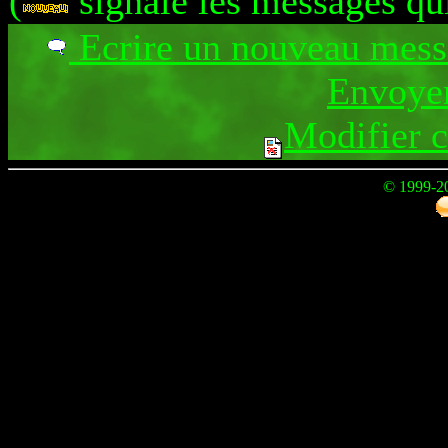
(
signale les messages qu
Ecrire un nouveau mes
Envoyer
Modifier 
© 1999-2