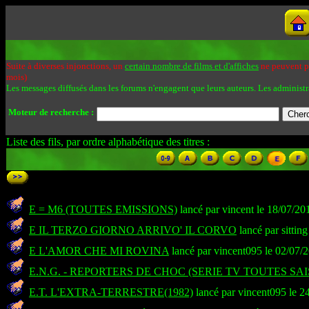
Suite à diverses injonctions, un
certain nombre de films et d'affiches
ne peuvent pa
mois)
Les messages diffusés dans les forums n'engagent que leurs auteurs. Les administr
Moteur de recherche :
Liste des fils, par ordre alphabétique des titres :
E = M6 (TOUTES EMISSIONS)
lancé par vincent le 18/07/20
E IL TERZO GIORNO ARRIVO' IL CORVO
lancé par sittin
E L'AMOR CHE MI ROVINA
lancé par vincent095 le 02/07/
E.N.G. - REPORTERS DE CHOC (SERIE TV TOUTES SA
E.T. L'EXTRA-TERRESTRE(1982)
lancé par vincent095 le 2