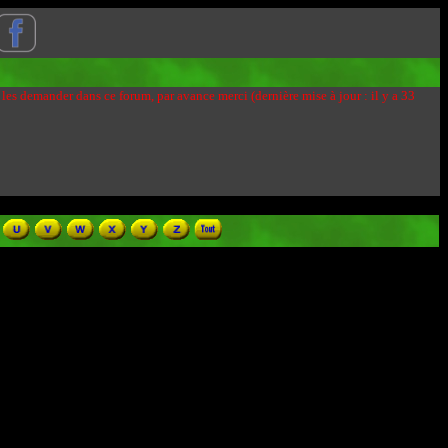
 les demander dans ce forum, par avance merci (dernière mise à jour : il y a 33