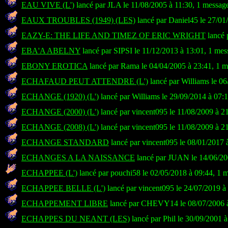
EAU VIVE (L')
lancé par JLA le 11/08/2005 à 11:30, 1 messag
EAUX TROUBLES (1949) (LES)
lancé par Daniel45 le 27/01
EAZY-E: THE LIFE AND TIMEZ OF ERIC WRIGHT
lancé 
EBA'A ABELNY
lancé par SIPSI le 11/12/2013 à 13:01, 1 mes
EBONY EROTICA
lancé par Rama le 04/04/2005 à 23:41, 1 
ECHAFAUD PEUT ATTENDRE (L')
lancé par Williams le 0
ECHANGE (1920) (L')
lancé par Williams le 29/09/2014 à 07:
ECHANGE (2000) (L')
lancé par vincent095 le 11/08/2009 à 2
ECHANGE (2008) (L')
lancé par vincent095 le 11/08/2009 à 2
ECHANGE STANDARD
lancé par vincent095 le 08/01/2017 
ECHANGES A LA NAISSANCE
lancé par JUAN le 14/06/20
ECHAPPEE (L')
lancé par pouchi58 le 02/05/2018 à 09:44, 1 
ECHAPPEE BELLE (L')
lancé par vincent095 le 24/07/2019 à
ECHAPPEMENT LIBRE
lancé par CHEVY14 le 08/07/2006 à
ECHAPPES DU NEANT (LES)
lancé par Phil le 30/09/2001 