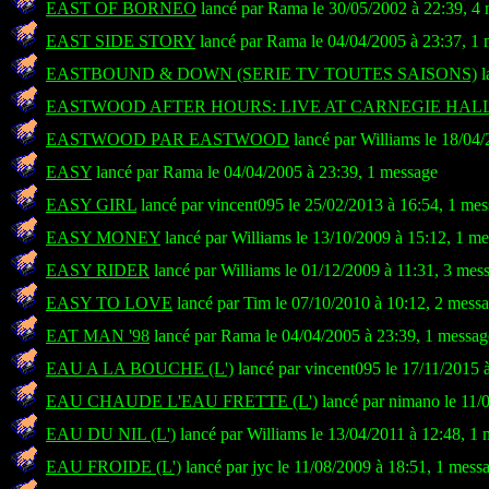
EAST OF BORNEO
lancé par Rama le 30/05/2002 à 22:39, 4
EAST SIDE STORY
lancé par Rama le 04/04/2005 à 23:37, 1
EASTBOUND & DOWN (SERIE TV TOUTES SAISONS)
l
EASTWOOD AFTER HOURS: LIVE AT CARNEGIE HAL
EASTWOOD PAR EASTWOOD
lancé par Williams le 18/04
EASY
lancé par Rama le 04/04/2005 à 23:39, 1 message
EASY GIRL
lancé par vincent095 le 25/02/2013 à 16:54, 1 me
EASY MONEY
lancé par Williams le 13/10/2009 à 15:12, 1 m
EASY RIDER
lancé par Williams le 01/12/2009 à 11:31, 3 mes
EASY TO LOVE
lancé par Tim le 07/10/2010 à 10:12, 2 mess
EAT MAN '98
lancé par Rama le 04/04/2005 à 23:39, 1 messag
EAU A LA BOUCHE (L')
lancé par vincent095 le 17/11/2015 
EAU CHAUDE L'EAU FRETTE (L')
lancé par nimano le 11/
EAU DU NIL (L')
lancé par Williams le 13/04/2011 à 12:48, 1
EAU FROIDE (L')
lancé par jyc le 11/08/2009 à 18:51, 1 mess