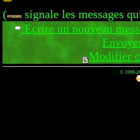
(
signale les messages qu
Ecrire un nouveau mes
Envoyer
Modifier 
© 1999-2