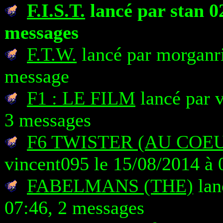
F.I.S.T.
lancé par stan 02
messages
F.T.W.
lancé par morganri
message
F1 : LE FILM
lancé par v
3 messages
F6 TWISTER (AU COE
vincent095 le 15/08/2014 à 
FABELMANS (THE)
lan
07:46, 2 messages