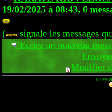
19/02/2025 à 08:43, 6 mess
(
signale les messages qu
Ecrire un nouveau mes
Envoyer
Modifier 
© 1999-2