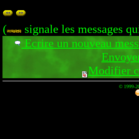
(
signale les messages qu
Ecrire un nouveau mes
Envoyer
Modifier 
© 1999-2