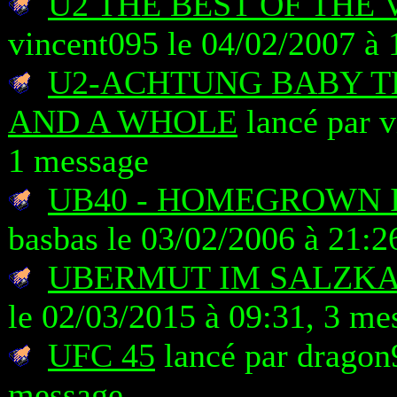
U2 THE BEST OF THE 
vincent095 le 04/02/2007 à 
U2-ACHTUNG BABY T
AND A WHOLE
lancé par v
1 message
UB40 - HOMEGROWN 
basbas le 03/02/2006 à 21:2
UBERMUT IM SALZK
le 02/03/2015 à 09:31, 3 me
UFC 45
lancé par dragon9
message