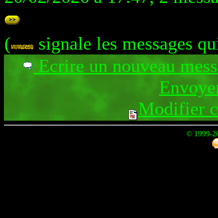
(
signale les messages qu
Ecrire un nouveau mes
Envoyer
Modifier 
© 1999-2