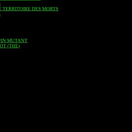
S
E TERRITOIRE DES MORTS
S
UIN MUTANT
OT (THE)