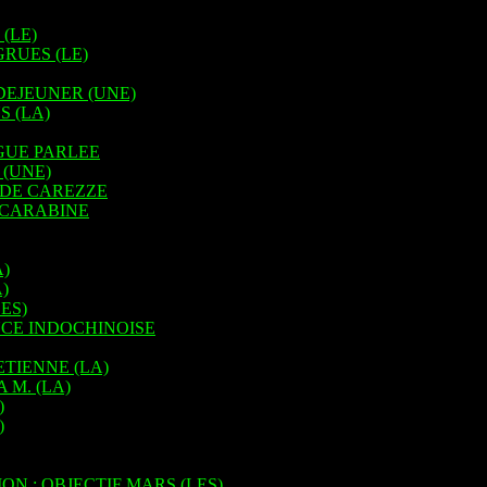
(LE)
RUES (LE)
DEJEUNER (UNE)
 (LA)
GUE PARLEE
(UNE)
FIDE CAREZZE
 CARABINE
)
)
ES)
NCE INDOCHINOISE
ETIENNE (LA)
 M. (LA)
)
)
ON : OBJECTIF MARS (LES)