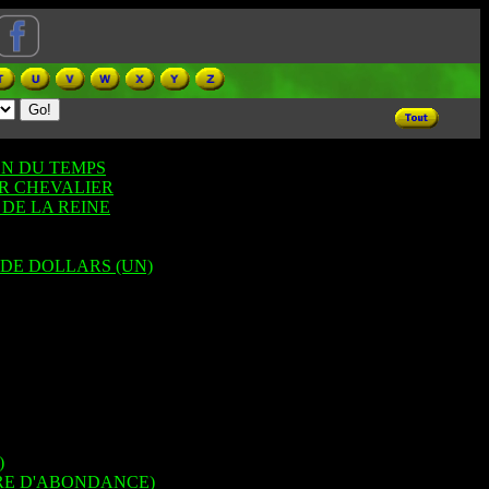
EN DU TEMPS
ER CHEVALIER
DE LA REINE
 DE DOLLARS (UN)
)
RE D'ABONDANCE)