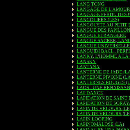
LANG TONG
LANGAGE DE L'AMOUR 
LANGAGE PERDU DES G
LANGOLIERS (LES)
LANGOUSTE AU PETIT 
LANGUE DES PAPILLONS
LANGUE ETRANGERE
LANGUE SACREE, LAN
LANGUE UNIVERSELLE 
LANGUIDI BACI... PER
LANKY, L'HOMME A LA
LANSKY
LANTANA
LANTERNE DE JADE (LA
LANTERNE PIVOINE (LA
LANTERNES ROUGES (L
LAOS : UNE RENAISSA
LAP DANCE
LAPIDATION DE SAINT 
LAPIDATION DE SORAYA
LAPIN DE VELOURS (LE
LAPIN DE VELOURS (LE
LAPIN LOOPING
LAPINOMALOSE (LA)
LAPINS CRETINS INVASI