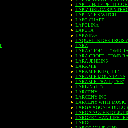
LAPITCH, LE PETIT CO
LAPIZ DEL CARPINTERO
LAPLACE'S WITCH
LAPO CHAPE
LAPOLINA
LAPUTA
LAPWING
LAQUELLE DES TROIS ?
T
LARA
LARA CROFT : TOMB R
LARA CROFT : TOMB RA
LARA JENKINS
LARAMIE
LARAMIE KID (THE)
LARAMIE MOUNTAINS
LARAMIE TRAIL (THE)
LARBIN (LE)
LARCENY
LARCENY INC.
LARCENY WITH MUSIC
LARGA AGONIA DE LOS 
LARGA NOCHE DE JULI
LARGER THAN LIFE : 
LARGO
LARGO VIAJE (UN)