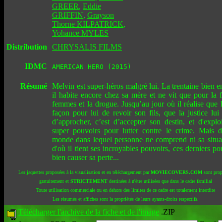
GREER
,
Eddie
GRIFFIN
,
Grayson
Thorne KILPATRICK
,
Yohance MYLES
Distribution
CHRYSALIS FILMS
IDMC
AMERICAN HERO (2015)
Résumé
Melvin est super-héros malgré lui. La trentaine bien 
il habite encore chez sa mère et ne vit que pour la f
femmes et la drogue. Jusqu’au jour où il réalise que 
façon pour lui de revoir son fils, que la justice lui 
d’approcher, c’est d’accepter son destin, et d'exploi
super pouvoirs pour lutter contre le crime. Mais 
monde dans lequel personne ne comprend ni sa situat
d'où il tient ses incroyables pouvoirs, ces derniers po
bien causer sa perte...
Les jaquettes proposées à la visualisation et en téléchargement par
MOVIECOVERS.COM
sont prop
gratuitement et
STRICTEMENT
destinées à n'être utilisées que dans le cadre familial
Toute utilisation commerciale ou en dehors des limites de ce cadre est totalement interdite
Les résumés et affiches sont la propriétés de leurs ayants-droits respectifs.
Télécharger l'archive de la fiche et de l'image
.ZIP