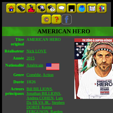
AMERICAN HERO
Titre
AMERICAN HERO
original
Réalisateur
Nick LOVE
Année
2015
Nationalité
Américain
Genre
Comédie
,
Action
Durée
1H26
Acteurs
Bill BILLIONS
,
principaux
Jonathan BILLIONS
,
Andrea COHEN
,
Luis
Da SILVA JR.
,
Stephen
DORFF
,
Keena
FERGUSON
,
Raeden