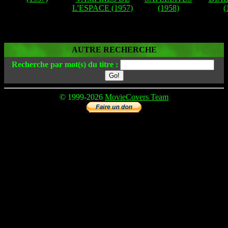
L'ESPACE (1957)
(1958)
(
AUTRE RECHERCHE
Recherche par mot(s) du titre :
© 1999-2026
MovieCovers Team