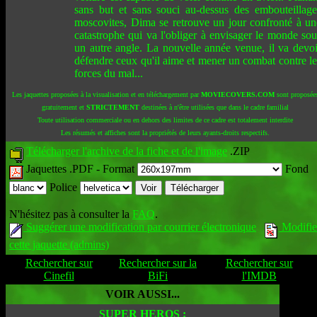
sans but et sans souci au-dessus des embouteillage
moscovites, Dima se retrouve un jour confronté à un
catastrophe qui va l'obliger à envisager le monde sou
un autre angle. La nouvelle année venue, il va devoi
défendre ceux qu'il aime et mener un combat contre le
forces du mal...
Les jaquettes proposées à la visualisation et en téléchargement par
MOVIECOVERS.COM
sont proposée
gratuitement et
STRICTEMENT
destinées à n'être utilisées que dans le cadre familial
Toute utilisation commerciale ou en dehors des limites de ce cadre est totalement interdite
Les résumés et affiches sont la propriétés de leurs ayants-droits respectifs.
Télécharger l'archive de la fiche et de l'image
.ZIP
Jaquettes .PDF -
Format
Fond
Police
N'hésitez pas à consulter la
FAQ
.
Suggérer une modification par courrier électronique
Modifie
cette jaquette (admins)
Rechercher sur
Rechercher sur la
Rechercher sur
Cinefil
BiFi
l'IMDB
VOIR AUSSI...
SUPER HEROS :