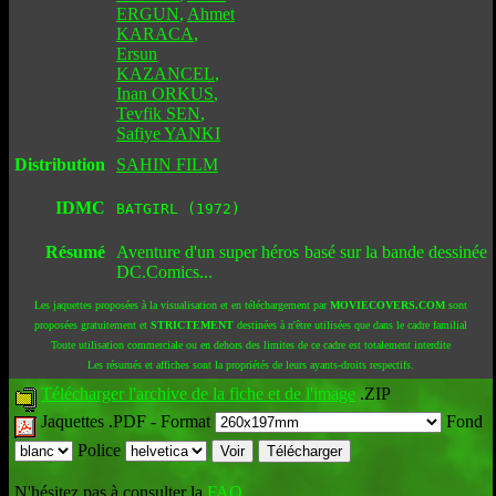
ERGUN
,
Ahmet
KARACA
,
Ersun
KAZANCEL
,
Inan ORKUS
,
Tevfik SEN
,
Safiye YANKI
Distribution
SAHIN FILM
IDMC
BATGIRL (1972)
Résumé
Aventure d'un super héros basé sur la bande dessinée
DC.Comics...
Les jaquettes proposées à la visualisation et en téléchargement par
MOVIECOVERS.COM
sont
proposées gratuitement et
STRICTEMENT
destinées à n'être utilisées que dans le cadre familial
Toute utilisation commerciale ou en dehors des limites de ce cadre est totalement interdite
Les résumés et affiches sont la propriétés de leurs ayants-droits respectifs.
Télécharger l'archive de la fiche et de l'image
.ZIP
Jaquettes .PDF -
Format
Fond
Police
N'hésitez pas à consulter la
FAQ
.