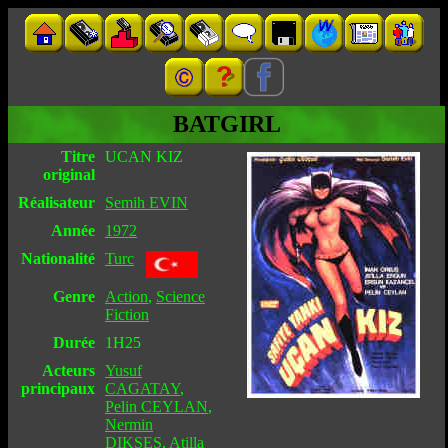
BATGIRL
Titre
UCAN KIZ
original
Réalisateur
Semih EVIN
Année
1972
Nationalité
Turc
Genre
Action
,
Science
Fiction
Durée
1H25
Acteurs
Yusuf
principaux
CAGATAY
,
Pelin CEYLAN
,
Nermin
DIKSES
,
Atilla